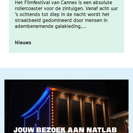
Programmeur Sarie In
Cannes
Het Filmfestival van Cannes is een absolute
V
rollercoaster voor de zintuigen. Vanaf acht uur
f
’s ochtends tot diep in de nacht wordt het
z
straatbeeld gedomineerd door mensen in
p
adembenemende galakleding,…
w
Nieuws
N