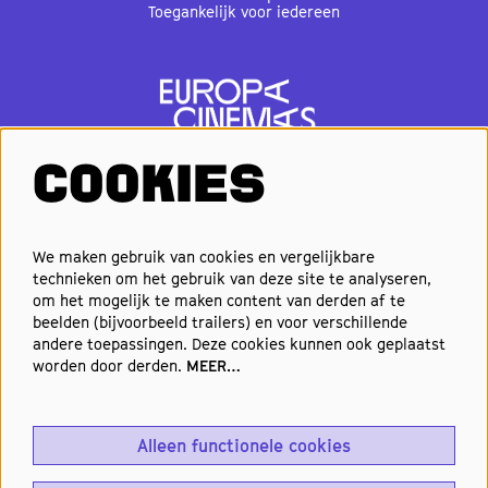
Over Natlab
Contact
Techniek
Privacy & cookies
Medewerkersportaal
Toegankelijk voor iedereen
COOKIES
We maken gebruik van cookies en vergelijkbare
technieken om het gebruik van deze site te analyseren,
om het mogelijk te maken content van derden af te
VOLG ONS
beelden (bijvoorbeeld trailers) en voor verschillende
andere toepassingen. Deze cookies kunnen ook geplaatst
worden door derden.
MEER…
Elke week de beste films en
nieuwste premières in je inbox?
Alleen functionele cookies
Schrijf je in voor onze nieuwsbrief!