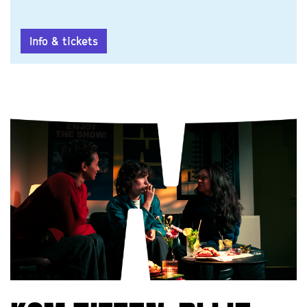
Dé grote première
workshop (4+)
Oortwolk
Info & tickets