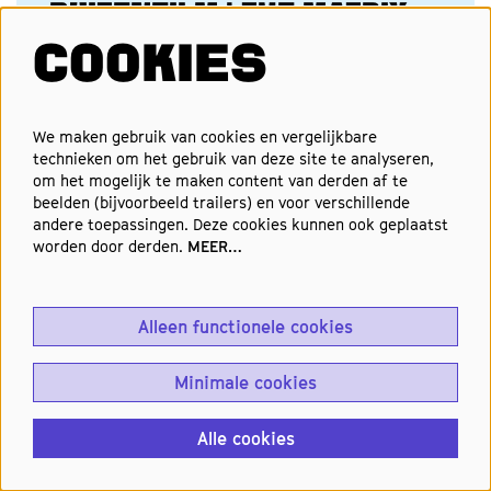
BUITENFILM | THE MATRIX
Lana Wachowski, Lilly Wachowski
COOKIES
Zwarte trenchcoat? Check. Snelle zonnebril?
Check. Kom als Neo, Trinity of Agent Smith en
wie weet ga jij naar huis met de prijs voor
We maken gebruik van cookies en vergelijkbare
beste Matrix-look.
technieken om het gebruik van deze site te analyseren,
om het mogelijk te maken content van derden af te
LOCATIE NATLAB
beelden (bijvoorbeeld trailers) en voor verschillende
andere toepassingen. Deze cookies kunnen ook geplaatst
FILM
SPECIAL
NO DUTCH REQUIRED
worden door derden.
MEER…
Tickets
Alleen functionele cookies
Minimale cookies
Alle cookies