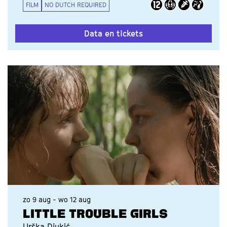
FILM
NO DUTCH REQUIRED
Data en tickets
zo 9 aug
-
wo 12 aug
LITTLE TROUBLE GIRLS
Urška Djukić