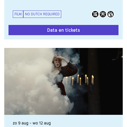
FILM
NO DUTCH REQUIRED
Data en tickets
zo 9 aug
-
wo 12 aug