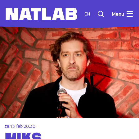
Menu
EN
za 13 feb
20:30