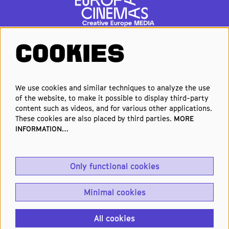
COOKIES
FOLLOW US
We use cookies and similar techniques to analyze the use
of the website, to make it possible to display third-party
Elke week de beste films en
content such as videos, and for various other applications.
nieuwste premières in je inbox?
These cookies are also placed by third parties.
MORE
INFORMATION…
Schrijf je in voor onze nieuwsbrief!
Only functional cookies
Aanmelden
Minimal cookies
All cookies
© Natlab, design by
Detlet