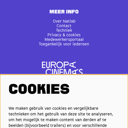
MEER INFO
Over Natlab
Contact
Techniek
Privacy & cookies
Medewerkersportaal
Toegankelijk voor iedereen
COOKIES
VOLG ONS
We maken gebruik van cookies en vergelijkbare
technieken om het gebruik van deze site te analyseren,
om het mogelijk te maken content van derden af te
Elke week de beste films en
beelden (bijvoorbeeld trailers) en voor verschillende