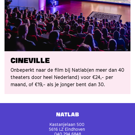
Cineville
Onbeperkt naar de film bij Natlab(en meer dan 40
theaters door heel Nederland) voor €24,- per
maand, of €19,- als je jonger bent dan 30.
Natlab
Kastanjelaan 500
5616 LZ Eindhoven
040 294 6848