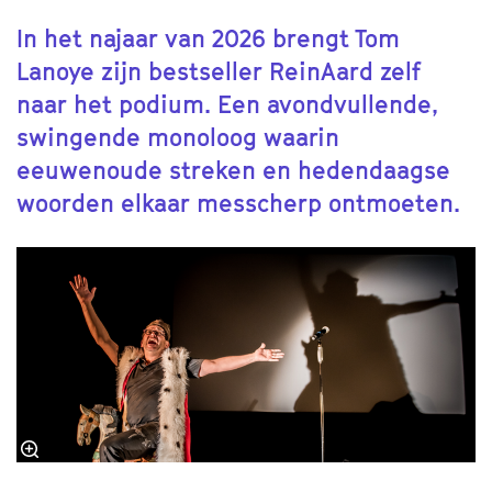
In het najaar van 2026 brengt Tom
Lanoye zijn bestseller ReinAard zelf
naar het podium. Een avondvullende,
swingende monoloog waarin
eeuwenoude streken en hedendaagse
woorden elkaar messcherp ontmoeten.