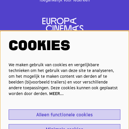
COOKIES
VOLG ONS
We maken gebruik van cookies en vergelijkbare
technieken om het gebruik van deze site te analyseren,
om het mogelijk te maken content van derden af te
Elke week de beste films en
beelden (bijvoorbeeld trailers) en voor verschillende
nieuwste premières in je inbox?
andere toepassingen. Deze cookies kunnen ook geplaatst
worden door derden.
MEER…
Schrijf je in voor onze nieuwsbrief!
Alleen functionele cookies
Aanmelden