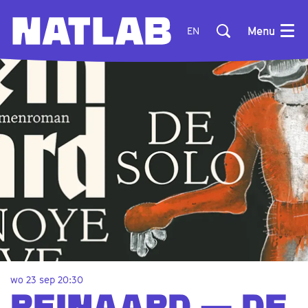
Menu
EN
wo 23 sep
20:30