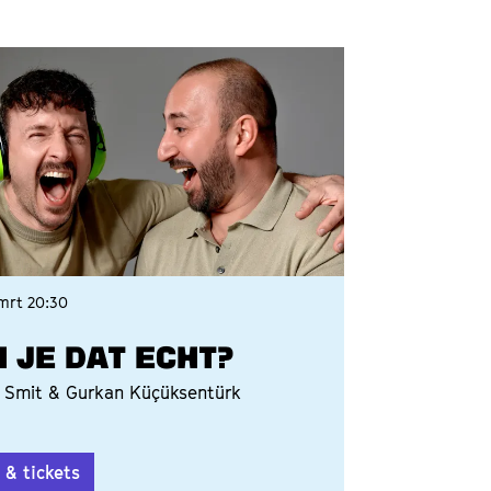
 mrt
20:30
I JE DAT ECHT?
 Smit & Gurkan Küçüksentürk
o & tickets