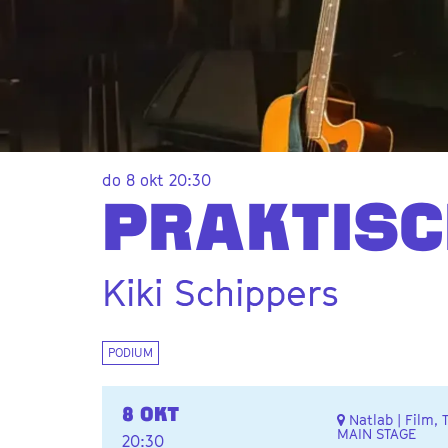
Inzoomen
do 8 okt
20:30
PRAKTIS
Kiki Schippers
PODIUM
8 OKT
Natlab | Film, 
MAIN STAGE
20:30