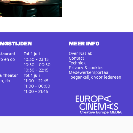
INGSTIJDEN
MEER INFO
Over Natlab
staurant
Tot 1 juli
Contact
wo en do
10:30 - 23:15
Techniek
10:30 - 00:30
Privacy & cookies
10:30 - 22:15
Medewerkersportaal
& Theater
Tot 1 juli
Toegankelijk voor iedereen
wo, do
11:00 - 22:45
11:00 - 00:00
11:00 - 21:45
staurant
Juli en augustus
wo en do
15:00 - 23:15
15:00 - 00:30