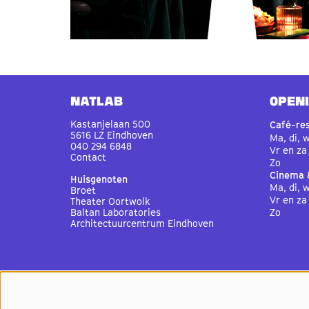
Natlab
OPEN
Kastanjelaan 500
Café-re
5616 LZ Eindhoven
Ma, di, 
040 294 6848
Vr en za
Contact
Zo
Cinema 
Huisgenoten
Ma, di, 
Broet
Vr en za
Theater Oortwolk
Baltan Laboratories
Zo
Architectuurcentrum Eindhoven
Café-re
Ma, di, 
Vr