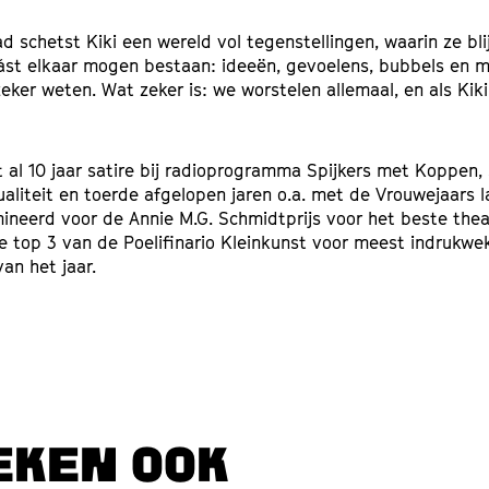
 schetst Kiki een wereld vol tegenstellingen, waarin ze blij
ást elkaar mogen bestaan: ideeën, gevoelens, bubbels en m
eker weten. Wat zeker is: we worstelen allemaal, en als Kiki
 al 10 jaar satire bij radioprogramma Spijkers met Koppen, s
aliteit en toerde afgelopen jaren o.a. met de Vrouwejaars l
ineerd voor de Annie M.G. Schmidtprijs voor het beste thea
e top 3 van de Poelifinario Kleinkunst voor meest indrukw
van het jaar.
EKEN OOK