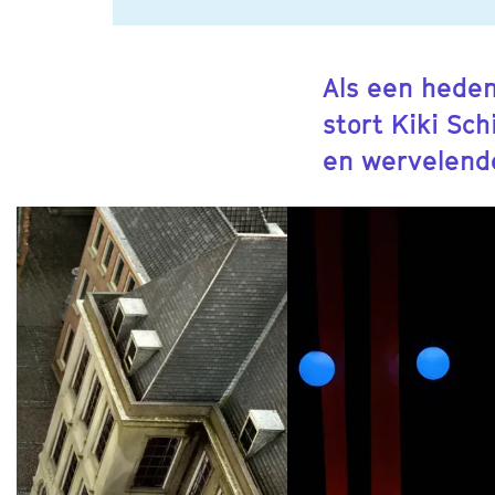
Als een heden
stort Kiki Sch
en wervelende
Overslaan