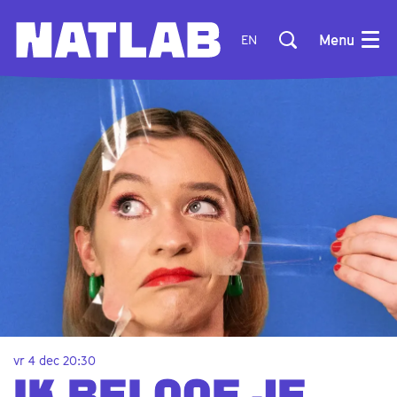
Menu
EN
vr 4 dec
20:30