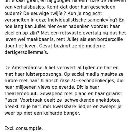
uit elkaar gaan, en hij googlet na een ruzie de tarieven
van verhuisbusjes. Komt dat door hun gescheiden
ouders? De eeuwige twijfel? Kun je nog echt
versmelten in deze individualistische samenleving? En
hoe lang kan Juliet hier over nadenken voordat haar
eicellen op zijn? Met een rotsvaste overtuiging dat het
leven wel maakbaar is, rent Juliet als een bordercollie
door het leven. Gevat bezingt ze de moderne
dertigersdilemma’s.
De Amsterdamse Juliet verovert al tijden de harten
met haar luisterpopsongs. Op social media maakte ze
furore met haar hilarisch rake 30-secondenliedjes, die
haar miljoenen views opleverde. Dit is haar
theaterdebuut. Gewapend met piano en haar gitarist
Pascal Voorbraak deelt ze lachwekkende anekdotes,
breekt ze je hart met kwetsbare liedjes en zweept je
weer op met een keiharde banger.
Excl. consumptie.