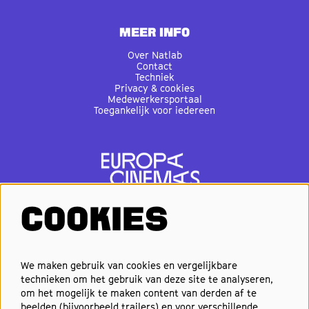
MEER INFO
Over Natlab
Contact
Techniek
Privacy & cookies
Medewerkersportaal
Toegankelijk voor iedereen
COOKIES
VOLG ONS
We maken gebruik van cookies en vergelijkbare
technieken om het gebruik van deze site te analyseren,
om het mogelijk te maken content van derden af te
Elke week de beste films en
beelden (bijvoorbeeld trailers) en voor verschillende