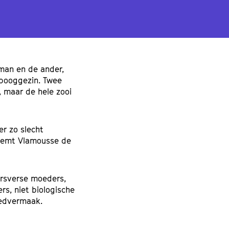
 man en de ander,
nbooggezin. Twee
, maar de hele zooi
r zo slecht
neemt Vlamousse de
ersverse moeders,
s, niet biologische
leedvermaak.