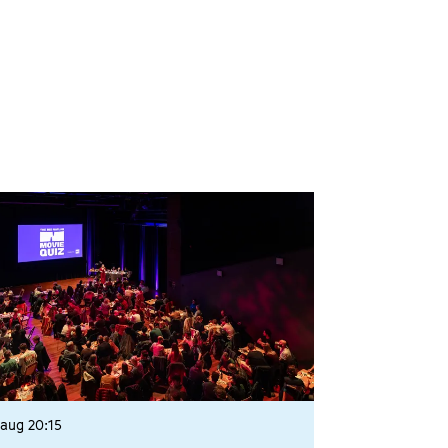
 aug
20:15