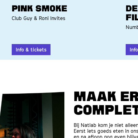
PINK SMOKE
DE
FI
Club Guy & Roni Invites
Numb
Info & tickets
Inf
Maak er
complet
Bij Natlab kom je niet allee
Eerst iets goeds eten in on
en na afloop nog even blij