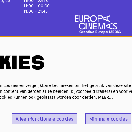
wo, do
11:00 - 22:45
11:00 - 00:00
11:00 - 21:45
staurant
Juli en augustus
wo en do
15:00 - 23:15
15:00 - 00:30
11:00 - 00:30
KIES
11:00 - 22:15
& Theater
Juli en augustus
wo, do
15:00 - 23:00
15:00 - 00:00
11:00 - 00:00
 cookies en vergelijkbare technieken om het gebruik van deze site
11:00 - 21:45
 content van derden af te beelden (bijvoorbeeld trailers) en voor v
cookies kunnen ook geplaatst worden door derden.
MEER…
Alleen functionele cookies
Minimale cookies
© Natlab, design by
Detlet