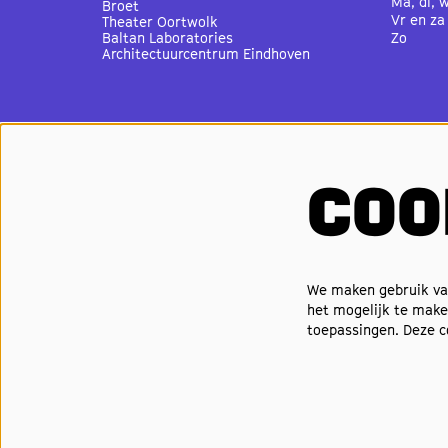
Ma, di, 
Broet
Vr en za
Theater Oortwolk
Baltan Laboratories
Zo
Architectuurcentrum Eindhoven
Café-re
Ma, di, 
Vr
Za
COO
Zo
Cinema 
Ma, di, 
Vr
Za
We maken gebruik van
Zo
het mogelijk te maken
toepassingen. Deze 