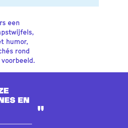
rs een
pstwijfels,
et humor,
ichés rond
 voorbeeld.
ze
nes en