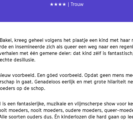
★★★★ | Trouw
 Bakel, kreeg geheel volgens het plaatje een kind met haar
rde en insemineerde zich als queer een weg naar een rege
 verhalen met één gemene deler: dat kind zélf is fantastisch
chte desillusie.
n nieuw voorbeeld. Een góed voorbeeld. Opdat geen mens mee
schap in gaat. Genadeloos eerlijk en met grote hilariteit 
 moeders op de schop.
is een fantasierijke, muzikale en vlijmscherpe show voor k
oit moeders, nooit moeders, oudere moeders, queer-moeder
Alle soorten ouders dus. Én kinderlozen die hard gaan op 