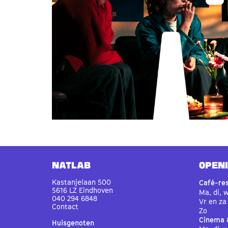
Natlab
OPEN
Kastanjelaan 500
Café-re
5616 LZ Eindhoven
Ma, di, 
040 294 6848
Vr en za
Contact
Zo
Cinema 
Huisgenoten