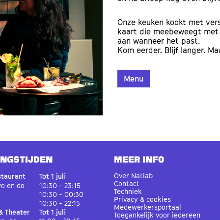
Onze keuken kookt met ver
kaart die meebeweegt met h
aan wanneer het past.
Kom eerder. Blijf langer. M
Menu
INGSTIJDEN
MEER INFO
Over Natlab
staurant
Tot 1 juli
Contact
wo en do
10:30 - 23:15
Techniek
10:30 - 00:30
Privacy & cookies
10:30 - 22:15
Medewerkersportaal
& Theater
Tot 1 juli
Toegankelijk voor iedereen