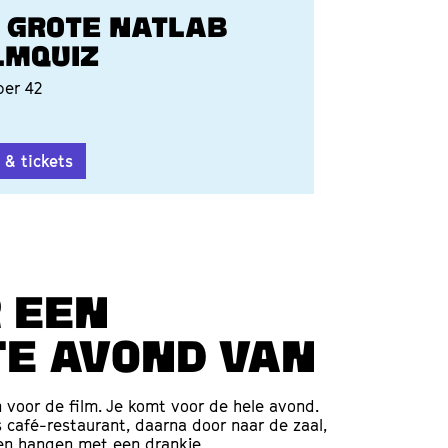
 GROTE NATLAB
LMQUIZ
er 42
o & tickets
 een
e avond van
n voor de film. Je komt voor de hele avond.
s café-restaurant, daarna door naar de zaal,
ven hangen met een drankje.