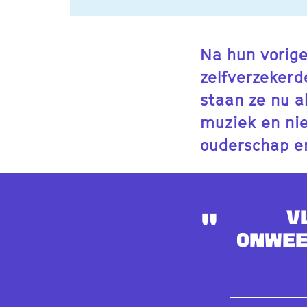
Na hun vorig
zelfverzekerd
staan ze nu a
muziek en nie
ouderschap e
V
onwee