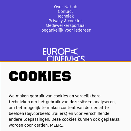
Over Natlab
Contact
Techniek
Privacy & cookies
Medewerkersportaal
Toegankelijk voor iedereen
COOKIES
VOLG ONS
We maken gebruik van cookies en vergelijkbare
technieken om het gebruik van deze site te analyseren,
om het mogelijk te maken content van derden af te
Elke week de beste films en
beelden (bijvoorbeeld trailers) en voor verschillende
nieuwste premières in je inbox?
andere toepassingen. Deze cookies kunnen ook geplaatst
worden door derden.
MEER…
Schrijf je in voor onze nieuwsbrief!