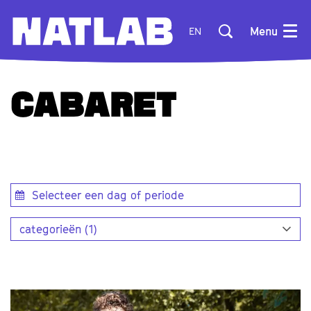
Menu
EN
CABARET
categorieën (1)