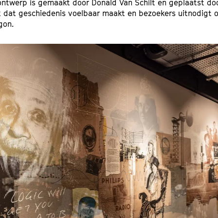
ontwerp is gemaakt door Donald Van Schilt en geplaatst doo
k dat geschiedenis voelbaar maakt en bezoekers uitnodigt om
gon.