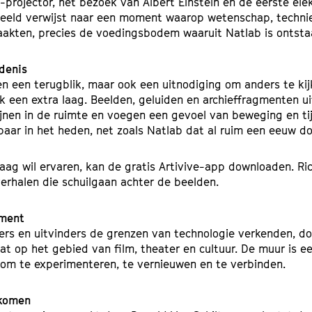
rojector, het bezoek van Albert Einstein en de eerste ele
 beeld verwijst naar een moment waarop wetenschap, techni
aakten, precies de voedingsbodem waaruit Natlab is ontsta
denis
leen een terugblik, maar ook een uitnodiging om anders te k
erk een extra laag. Beelden, geluiden en archieffragmenten u
jnen in de ruimte en voegen een gevoel van beweging en tij
aar in het heden, net zoals Natlab dat al ruim een eeuw do
laag wil ervaren, kan de gratis Artivive-app downloaden. Ric
erhalen die schuilgaan achter de beelden.
iment
ers en uitvinders de grenzen van technologie verkenden, d
t op het gebied van film, theater en cultuur. De muur is e
om te experimenteren, te vernieuwen en te verbinden.
ekomen