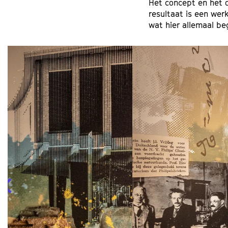
Het concept en het 
resultaat is een wer
wat hier allemaal be
Overslaan