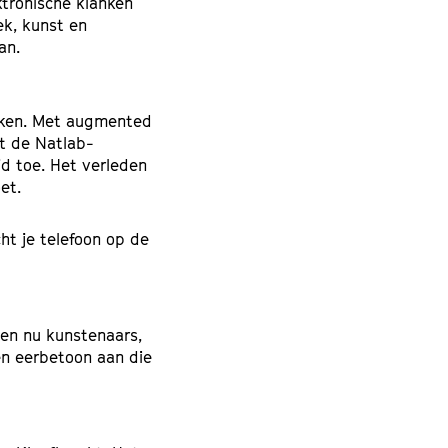
ktronische klanken
ek, kunst en
an.
Inzoomen
ijken. Met augmented
it de Natlab-
d toe. Het verleden
et.
ht je telefoon op de
oen nu kunstenaars,
en eerbetoon aan die