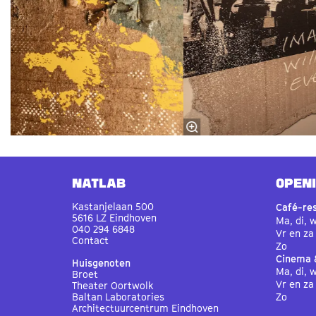
Natlab
OPEN
Kastanjelaan 500
Café-re
5616 LZ Eindhoven
Ma, di, 
040 294 6848
Vr en za
Contact
Zo
Cinema 
Huisgenoten
Ma, di, 
Broet
Vr en za
Theater Oortwolk
Baltan Laboratories
Zo
Architectuurcentrum Eindhoven