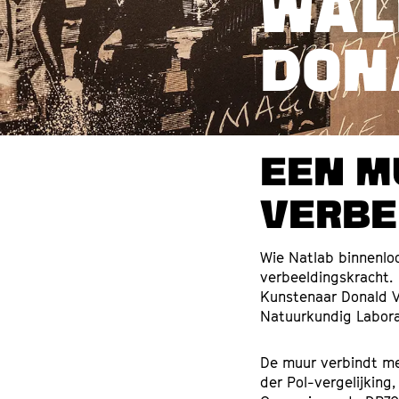
WAL
DON
EEN M
VERBE
Wie Natlab binnenlo
verbeeldingskracht.
Kunstenaar Donald Va
Natuurkundig Labora
De muur verbindt me
der Pol-vergelijking