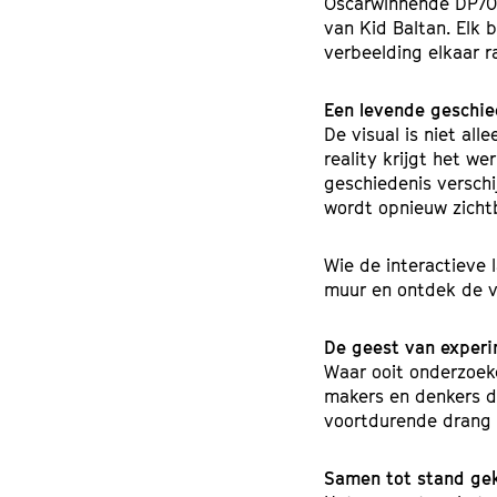
Oscarwinnende DP70-p
van Kid Baltan. Elk
verbeelding elkaar r
Inzoomen
Een levende geschie
De visual is niet al
reality krijgt het w
geschiedenis verschi
wordt opnieuw zichtb
Wie de interactieve 
muur en ontdek de v
De geest van exper
Waar ooit onderzoek
makers en denkers da
voortdurende drang 
Samen tot stand g