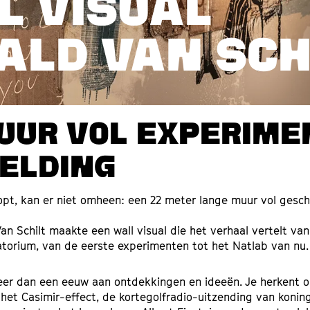
L VISUAL
ALD VAN SCH
UUR VOL EXPERIME
ELDING
opt, kan er niet omheen: een 22 meter lange muur vol gesch
n Schilt maakte een wall visual die het verhaal vertelt van 
torium, van de eerste experimenten tot het Natlab van nu.
er dan een eeuw aan ontdekkingen en ideeën. Je herkent 
, het Casimir-effect, de kortegolfradio-uitzending van konin