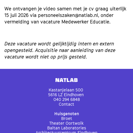
We ontvangen je video samen met je cv graag uiterlijk
15 juli 2026 via personeelszaken@natlab.nl, onder
vermelding van vacature Medewerker Educatie.
Deze vacature wordt gelijktijdig intern en extern
opengesteld. Acquisitie naar aanleiding van deze
vacature wordt niet op prijs gesteld.
Natlab
Kastanjelaan 500
5616 LZ Eindhoven
040 294 6848
Contact
Huisgenoten
Broet
Theater Oortwolk
Baltan Laboratories
Architectuurcentrum Eindhoven