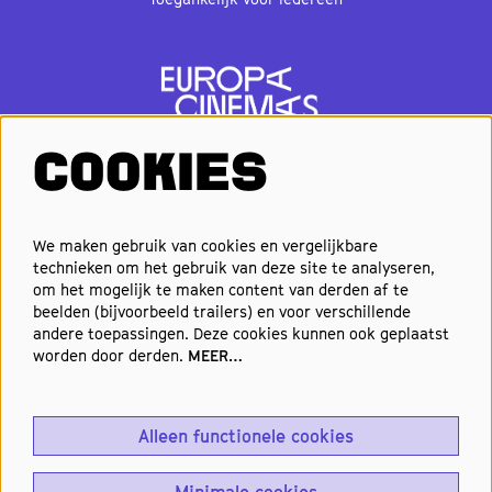
COOKIES
VOLG ONS
We maken gebruik van cookies en vergelijkbare
technieken om het gebruik van deze site te analyseren,
om het mogelijk te maken content van derden af te
Elke week de beste films en
beelden (bijvoorbeeld trailers) en voor verschillende
nieuwste premières in je inbox?
andere toepassingen. Deze cookies kunnen ook geplaatst
worden door derden.
MEER…
Schrijf je in voor onze nieuwsbrief!
Alleen functionele cookies
Aanmelden