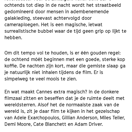
ochtends tot diep in de nacht wordt het straatbeeld
gedomineerd door mensen in adembenemende
galakleding, steevast achtervolgd door
cameraploegen. Het is een magische, ietwat
oomen
Inzoomen
surrealistische bubbel waar de tijd geen grip op lijkt te
hebben.
​Om dit tempo vol te houden, is er één gouden regel:
de ochtend móét beginnen met een goede, sterke kop
koffie. De nachten zijn kort, maar die gemiste slaap ga
je natuurlijk niet inhalen tijdens de film. Er is
simpelweg te veel moois te zien.
​En wat maakt Cannes extra magisch? In de donkere
filmzaal zitten en beseffen dat je de ruimte deelt met
wereldsterren. Alsof het de normaalste zaak van de
wereld is, zit je daar film te kijken in het gezelschap
van Adele Exarchopoulos, Gillian Anderson, Miles Teller,
Demi Moore, Cate Blanchett en Adam Driver.