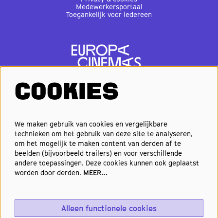
Medewerkersportaal
Toegankelijk voor iedereen
COOKIES
VOLG ONS
We maken gebruik van cookies en vergelijkbare
technieken om het gebruik van deze site te analyseren,
om het mogelijk te maken content van derden af te
Elke week de beste films en
beelden (bijvoorbeeld trailers) en voor verschillende
nieuwste premières in je inbox?
andere toepassingen. Deze cookies kunnen ook geplaatst
worden door derden.
MEER…
Schrijf je in voor onze nieuwsbrief!
Alleen functionele cookies
Aanmelden