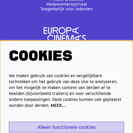
Medewerkersportaal
Toegankelijk voor iedereen
COOKIES
VOLG ONS
We maken gebruik van cookies en vergelijkbare
technieken om het gebruik van deze site te analyseren,
om het mogelijk te maken content van derden af te
Elke week de beste films en
beelden (bijvoorbeeld trailers) en voor verschillende
nieuwste premières in je inbox?
andere toepassingen. Deze cookies kunnen ook geplaatst
worden door derden.
MEER…
Schrijf je in voor onze nieuwsbrief!
Alleen functionele cookies
Aanmelden