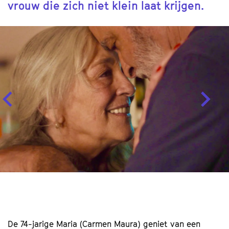
vrouw die zich niet klein laat krijgen.
Overslaan
De 74-jarige Maria (Carmen Maura) geniet van een