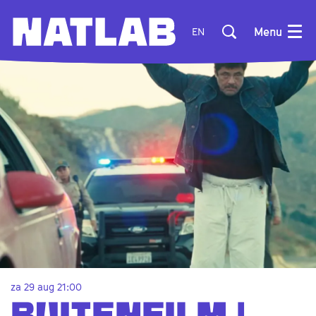
Menu
EN
za 29 aug
21:00