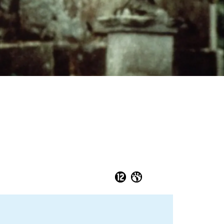
E
omen