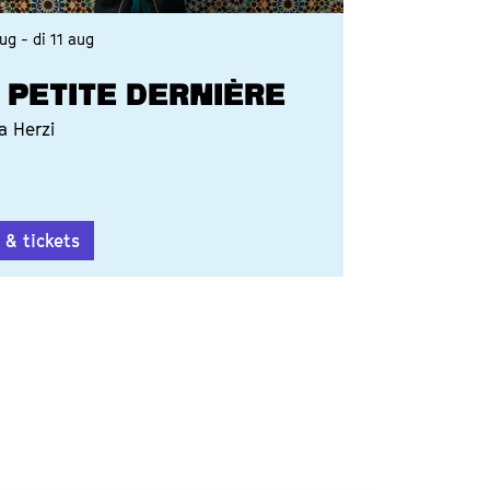
aug
-
di 11 aug
 PETITE DERNIÈRE
a Herzi
o & tickets
S