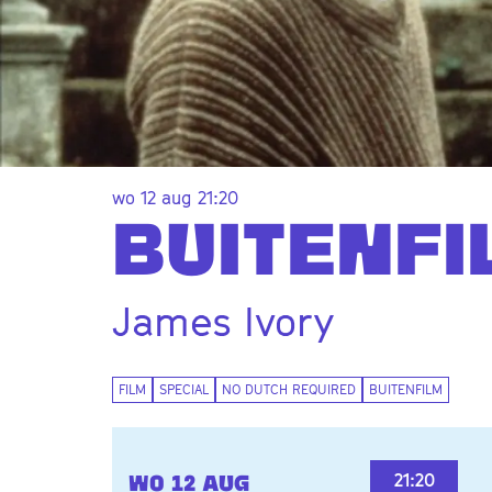
wo 12 aug
21:20
BUITENFI
Inzoomen
James Ivory
FILM
SPECIAL
NO DUTCH REQUIRED
BUITENFILM
21:20
WO 12 AUG