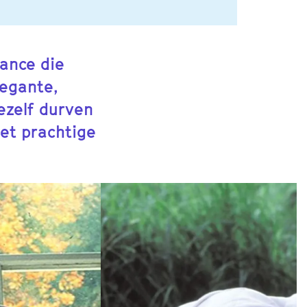
ance die
legante,
ezelf durven
Met prachtige