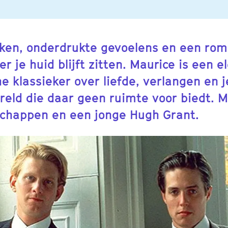
kken, onderdrukte gevoelens en een rom
r je huid blijft zitten. Maurice is een e
e klassieker over liefde, verlangen en j
ereld die daar geen ruimte voor biedt. 
schappen en een jonge Hugh Grant.