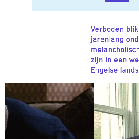
Verboden bli
jarenlang onde
melancholisch
zijn in een w
Engelse land
Overslaan