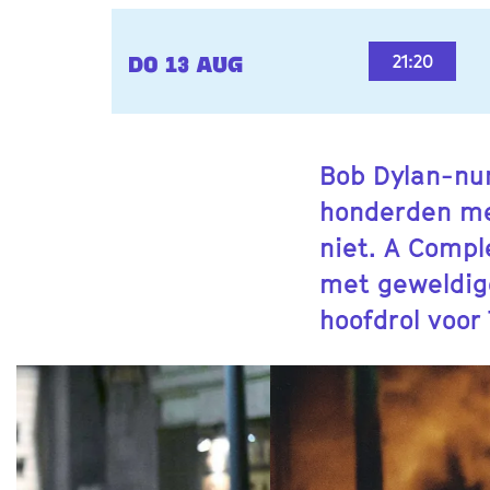
21:20
DO 13 AUG
Bob Dylan-nu
honderden men
niet. A Compl
met geweldige
hoofdrol voor
Overslaan