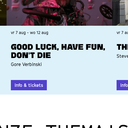
vr 7 aug
-
wo 12 aug
vr 7 
GOOD LUCK, HAVE FUN,
TH
DON'T DIE
Stev
Gore Verbinski
Info & tickets
Inf