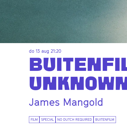
do 13 aug
21:20
BUITENFI
UNKNOW
Inzoomen
James Mangold
FILM
SPECIAL
NO DUTCH REQUIRED
BUITENFILM