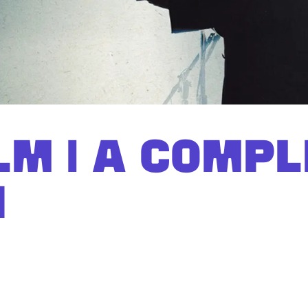
LM | A COMP
N
Inzoome