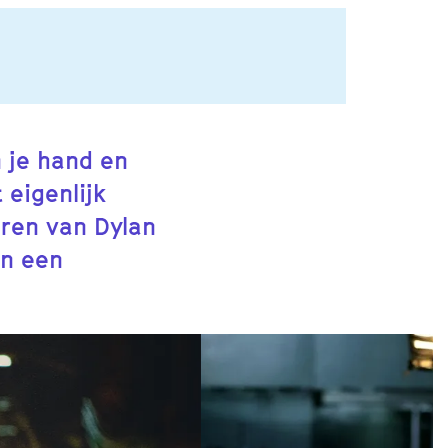
 je hand en
 eigenlijk
aren van Dylan
en een