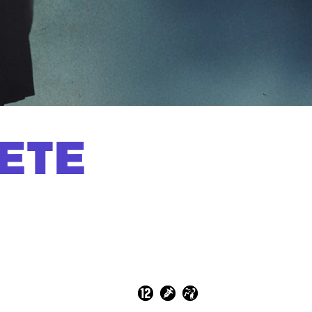
LETE
n