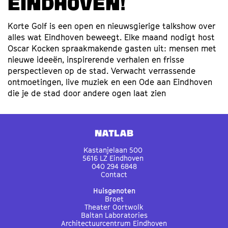
EINDHOVEN!
Korte Golf is een open en nieuwsgierige talkshow over
alles wat Eindhoven beweegt. Elke maand nodigt host
Oscar Kocken spraakmakende gasten uit: mensen met
nieuwe ideeën, inspirerende verhalen en frisse
perspectieven op de stad. Verwacht verrassende
ontmoetingen, live muziek en een Ode aan Eindhoven
die je de stad door andere ogen laat zien
Natlab
Kastanjelaan 500
5616 LZ Eindhoven
040 294 6848
Contact
Huisgenoten
Broet
Theater Oortwolk
Baltan Laboratories
Architectuurcentrum Eindhoven