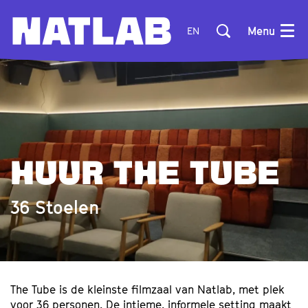
Menu
EN
HUUR THE TUBE
36 Stoelen
The Tube is de kleinste filmzaal van Natlab, met plek
voor 36 personen. De intieme, informele setting maakt