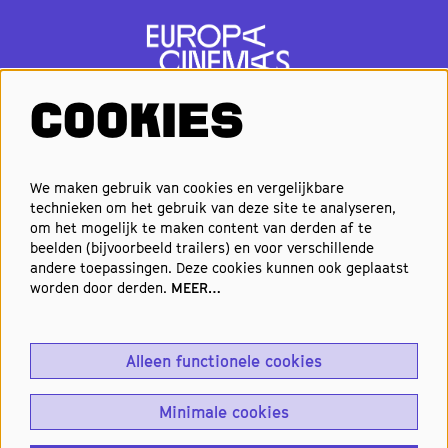
COOKIES
VOLG ONS
We maken gebruik van cookies en vergelijkbare
technieken om het gebruik van deze site te analyseren,
om het mogelijk te maken content van derden af te
Elke week de beste films en
beelden (bijvoorbeeld trailers) en voor verschillende
nieuwste premières in je inbox?
andere toepassingen. Deze cookies kunnen ook geplaatst
worden door derden.
MEER…
Schrijf je in voor onze nieuwsbrief!
Alleen functionele cookies
Aanmelden
Minimale cookies