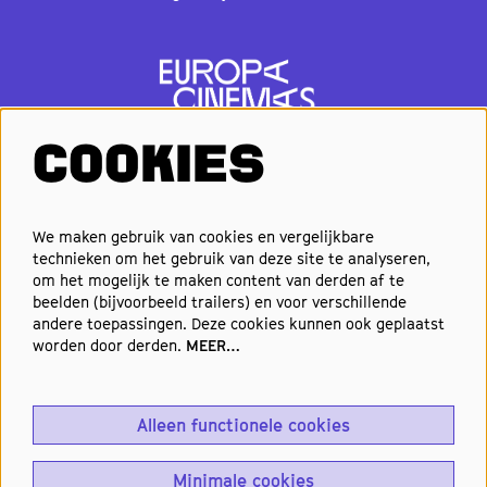
COOKIES
VOLG ONS
We maken gebruik van cookies en vergelijkbare
technieken om het gebruik van deze site te analyseren,
om het mogelijk te maken content van derden af te
Elke week de beste films en
beelden (bijvoorbeeld trailers) en voor verschillende
nieuwste premières in je inbox?
andere toepassingen. Deze cookies kunnen ook geplaatst
worden door derden.
MEER…
Schrijf je in voor onze nieuwsbrief!
Alleen functionele cookies
Aanmelden
Minimale cookies