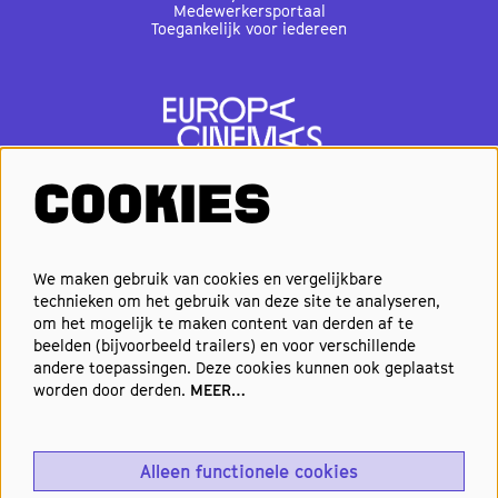
Medewerkersportaal
Toegankelijk voor iedereen
COOKIES
VOLG ONS
We maken gebruik van cookies en vergelijkbare
technieken om het gebruik van deze site te analyseren,
om het mogelijk te maken content van derden af te
Elke week de beste films en
beelden (bijvoorbeeld trailers) en voor verschillende
nieuwste premières in je inbox?
andere toepassingen. Deze cookies kunnen ook geplaatst
worden door derden.
MEER…
Schrijf je in voor onze nieuwsbrief!
Alleen functionele cookies
Aanmelden